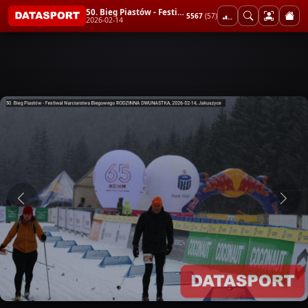
50. Bieg Piastów - Festiwal Narciarstwa Biegowego RODZINNA DWUNASTKA
5567
(57)
2026-02-14