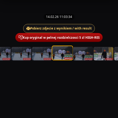
14.02.26 11:03:34
Pobierz zdjecie z wynikiem / with result
Kup oryginal w pelnej rozdzielczosci 5 zl HIGH-RES