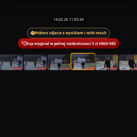
14.02.26 11:03:34
Pobierz zdjecie z wynikiem / with result
Kup oryginal w pelnej rozdzielczosci 5 zl HIGH-RES