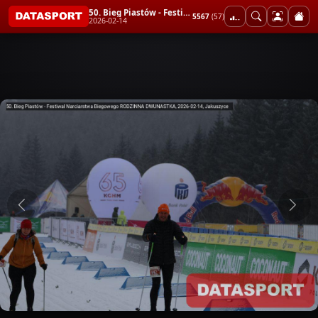
50. Bieg Piastów - Festiwal Narciarstwa Biegowego RODZINNA DWUNASTKA
5567
(57)
2026-02-14