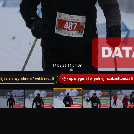
14.02.26 11:04:03
zdjecie z wynikiem / with result
Kup oryginal w pelnej rozdzielczosci 5