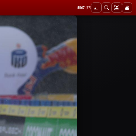
5567
(57)