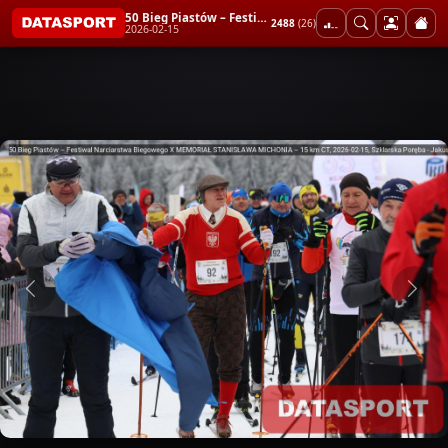
50 Bieg Piastów – Festiwal Narciarstwa Biegowego X MEMORIAŁ STANISŁAWA MICHONIA – 15 km CT
2488
(26)
2026-02-15