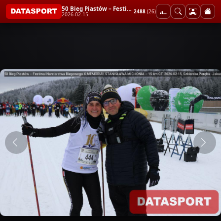
50 Bieg Piastów – Festiwal Narciarstwa Biegowego X MEMORIAŁ STANISŁAWA MICHONIA – 15 km CT
2488
(26)
2026-02-15