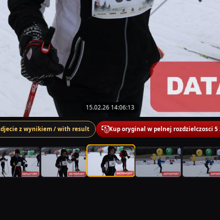
15.02.26 14:06:13
zdjecie z wynikiem / with result
Kup oryginal w pelnej rozdzielczosci 5