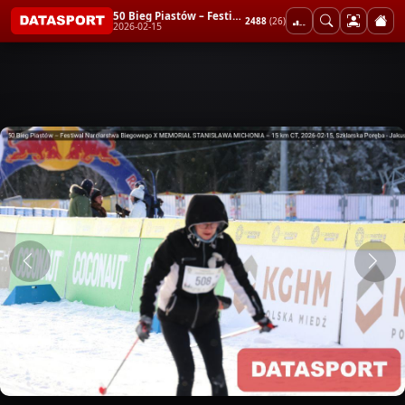
50 Bieg Piastów – Festiwal Narciarstwa Biegowego X MEMORIAŁ STANISŁAWA MICHONIA – 15 km CT
2488
(26)
2026-02-15