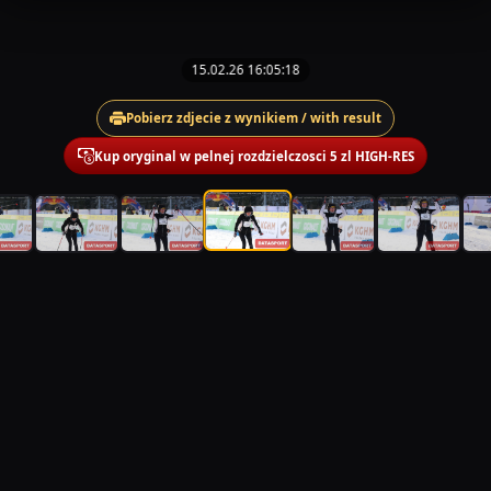
15.02.26 16:05:18
Pobierz zdjecie z wynikiem / with result
Kup oryginal w pelnej rozdzielczosci 5 zl HIGH-RES