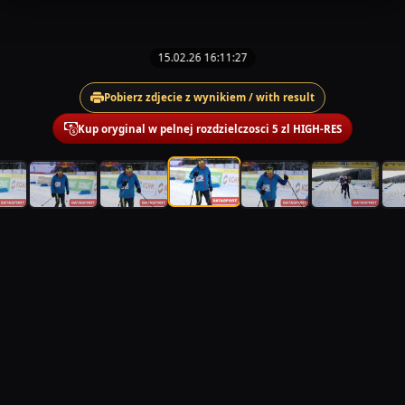
15.02.26 16:11:27
Pobierz zdjecie z wynikiem / with result
Kup oryginal w pelnej rozdzielczosci 5 zl HIGH-RES