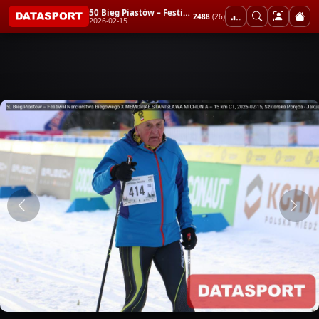
50 Bieg Piastów – Festiwal Narciarstwa Biegowego X MEMORIAŁ STANISŁAWA MICHONIA – 15 km CT
2488
(26)
2026-02-15