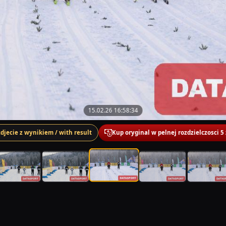
15.02.26 16:58:34
zdjecie z wynikiem / with result
Kup oryginal w pelnej rozdzielczosci 5