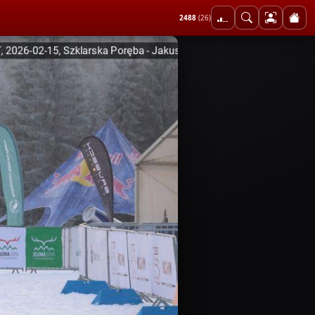
2488
(26)