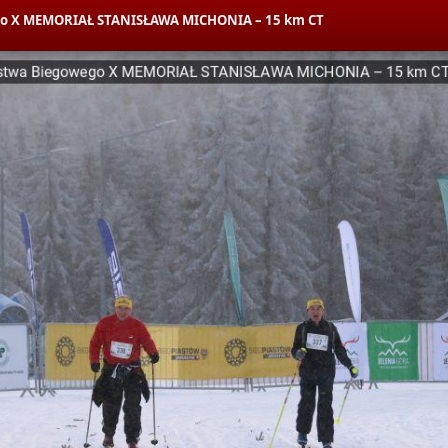
wego X MEMORIAŁ STANISŁAWA MICHONIA – 15 km CT