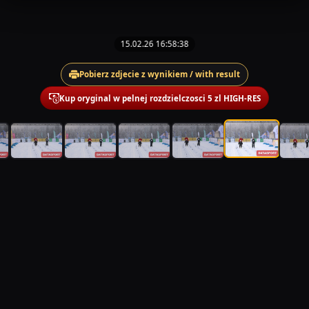
15.02.26 16:58:38
Pobierz zdjecie z wynikiem / with result
Kup oryginal w pelnej rozdzielczosci 5 zl HIGH-RES