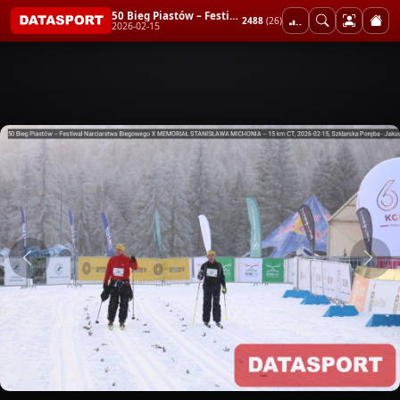
50 Bieg Piastów – Festiwal Narciarstwa Biegowego X MEMORIAŁ STANISŁAWA MICHONIA – 15 km CT
2488
(26)
2026-02-15