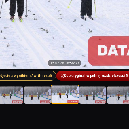
15.02.26 16:58:39
zdjecie z wynikiem / with result
Kup oryginal w pelnej rozdzielczosci 5