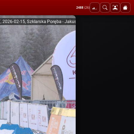
2488
(26)