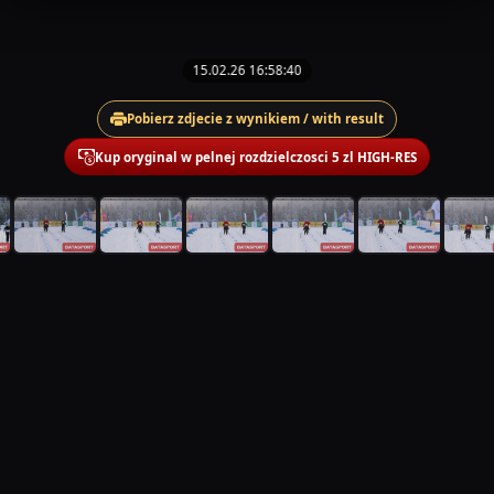
15.02.26 16:58:40
Pobierz zdjecie z wynikiem / with result
Kup oryginal w pelnej rozdzielczosci 5 zl HIGH-RES