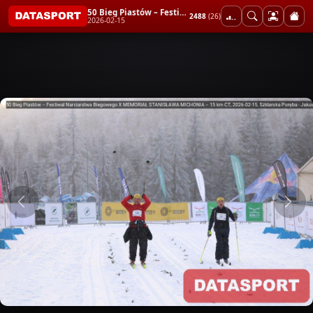
50 Bieg Piastów – Festiwal Narciarstwa Biegowego X MEMORIAŁ STANISŁAWA MICHONIA – 15 km CT
2488
(26)
2026-02-15