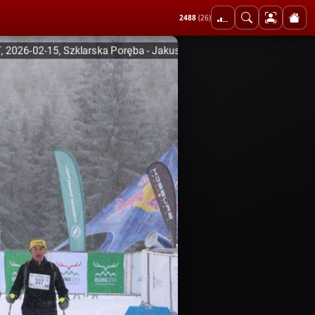
2488
(26)