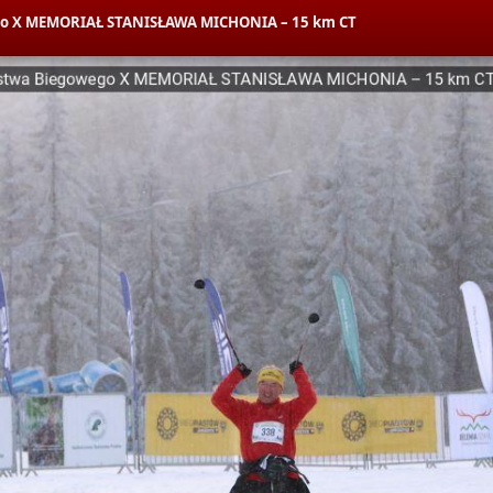
wego X MEMORIAŁ STANISŁAWA MICHONIA – 15 km CT