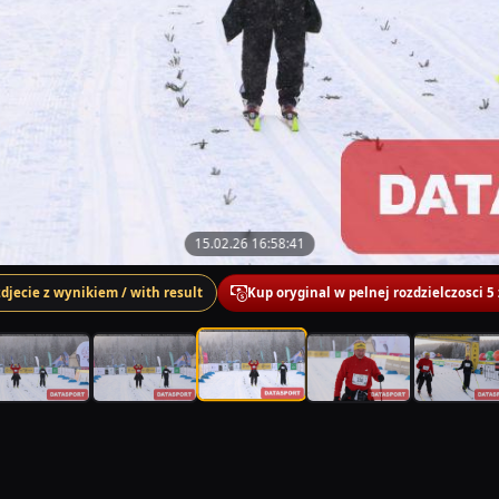
15.02.26 16:58:41
zdjecie z wynikiem / with result
Kup oryginal w pelnej rozdzielczosci 5