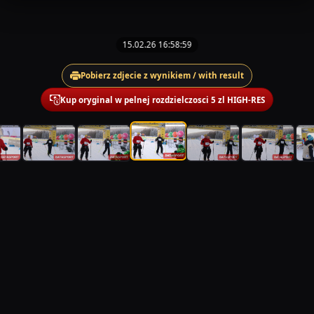
15.02.26 16:58:59
Pobierz zdjecie z wynikiem / with result
Kup oryginal w pelnej rozdzielczosci 5 zl HIGH-RES