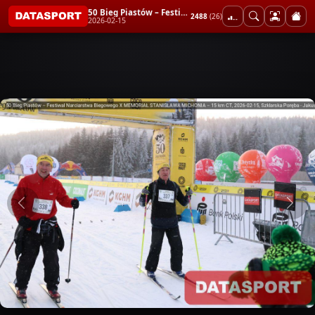
50 Bieg Piastów – Festiwal Narciarstwa Biegowego X MEMORIAŁ STANISŁAWA MICHONIA – 15 km CT
2488
(26)
2026-02-15