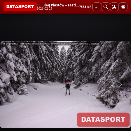
50. Bieg Piastów – Festiwal Narciarstwa Biegowego - 50 km CT
7583
(68)
2026-02-21