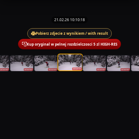
21.02.26 10:10:18
Pobierz zdjecie z wynikiem / with result
Kup oryginal w pelnej rozdzielczosci 5 zl HIGH-RES