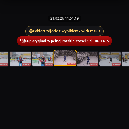
21.02.26 11:51:19
Pobierz zdjecie z wynikiem / with result
Kup oryginal w pelnej rozdzielczosci 5 zl HIGH-RES