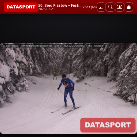
50. Bieg Piastów – Festiwal Narciarstwa Biegowego - 50 km CT
7583
(68)
2026-02-21