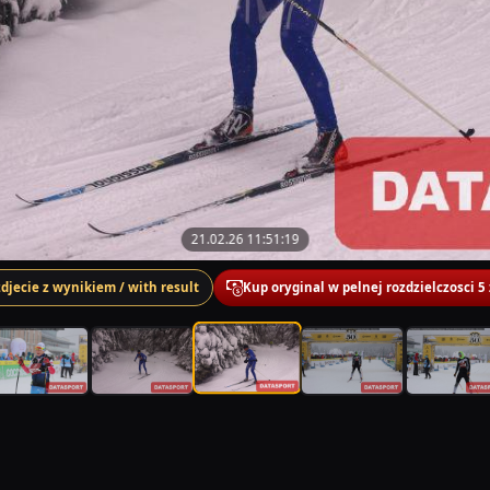
21.02.26 11:51:19
zdjecie z wynikiem / with result
Kup oryginal w pelnej rozdzielczosci 5