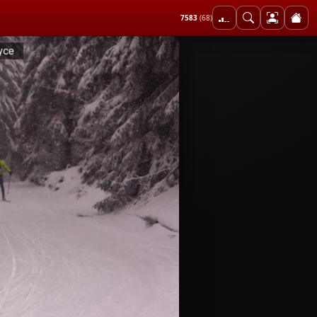
7583
(68)