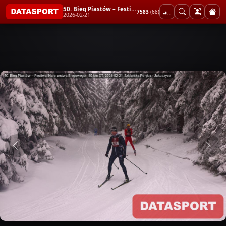
50. Bieg Piastów – Festiwal Narciarstwa Biegowego - 50 km CT
7583
(68)
2026-02-21