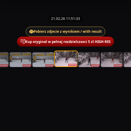
21.02.26 11:51:33
Pobierz zdjecie z wynikiem / with result
Kup oryginal w pelnej rozdzielczosci 5 zl HIGH-RES