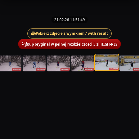
21.02.26 11:51:49
Pobierz zdjecie z wynikiem / with result
Kup oryginal w pelnej rozdzielczosci 5 zl HIGH-RES