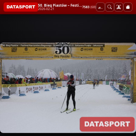
50. Bieg Piastów – Festiwal Narciarstwa Biegowego - 50 km CT
7583
(68)
2026-02-21