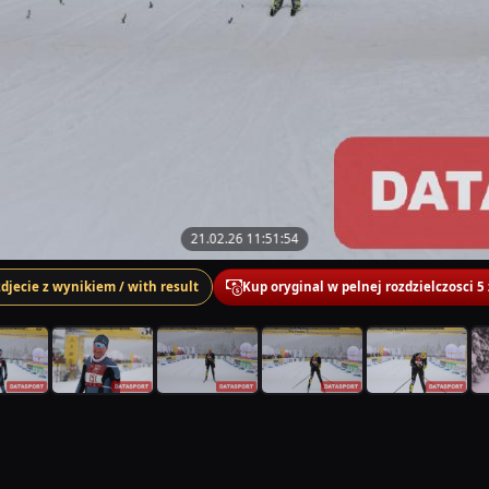
21.02.26 11:51:54
zdjecie z wynikiem / with result
Kup oryginal w pelnej rozdzielczosci 5