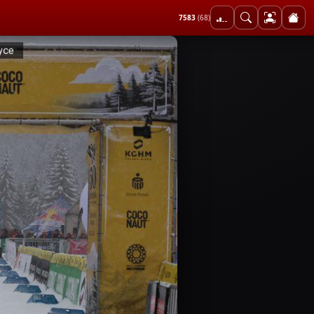
7583
(68)