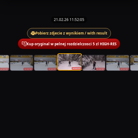
21.02.26 11:52:05
Pobierz zdjecie z wynikiem / with result
Kup oryginal w pelnej rozdzielczosci 5 zl HIGH-RES