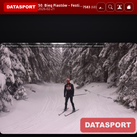
50. Bieg Piastów – Festiwal Narciarstwa Biegowego - 50 km CT
7583
(68)
2026-02-21