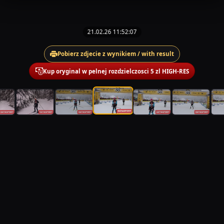
21.02.26 11:52:07
Pobierz zdjecie z wynikiem / with result
Kup oryginal w pelnej rozdzielczosci 5 zl HIGH-RES