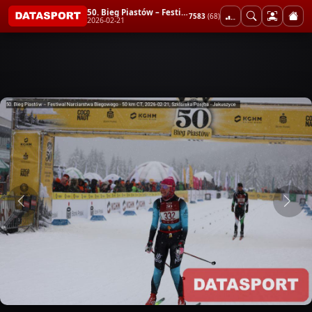
50. Bieg Piastów – Festiwal Narciarstwa Biegowego - 50 km CT
7583
(68)
2026-02-21