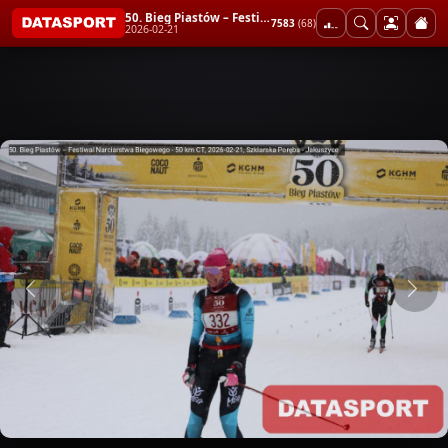
50. Bieg Piastów – Festiwal Narciarstwa Biegowego - 50 km CT
7583
(68)
2026-02-21