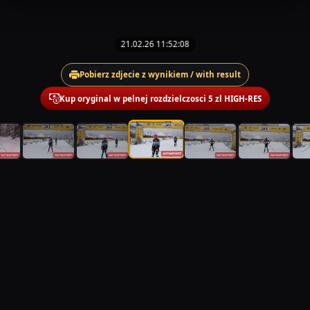
21.02.26 11:52:08
Pobierz zdjecie z wynikiem / with result
Kup oryginal w pelnej rozdzielczosci 5 zl HIGH-RES