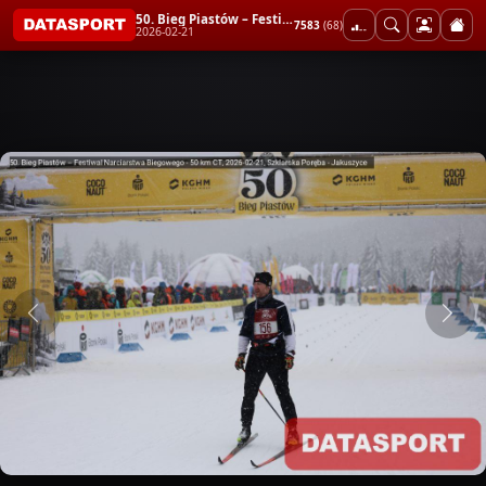
50. Bieg Piastów – Festiwal Narciarstwa Biegowego - 50 km CT
7583
(68)
2026-02-21