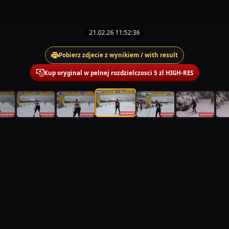
21.02.26 11:52:36
Pobierz zdjecie z wynikiem / with result
Kup oryginal w pelnej rozdzielczosci 5 zl HIGH-RES