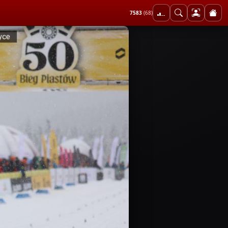
7583
(68)