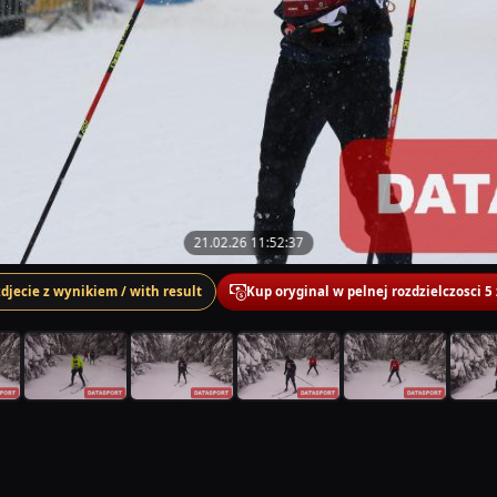
21.02.26 11:52:37
zdjecie z wynikiem / with result
Kup oryginal w pelnej rozdzielczosci 5