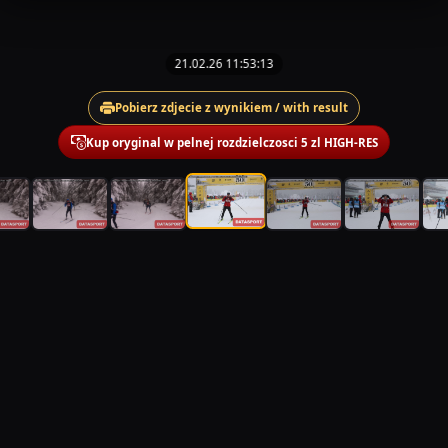
21.02.26 11:53:13
Pobierz zdjecie z wynikiem / with result
Kup oryginal w pelnej rozdzielczosci 5 zl HIGH-RES