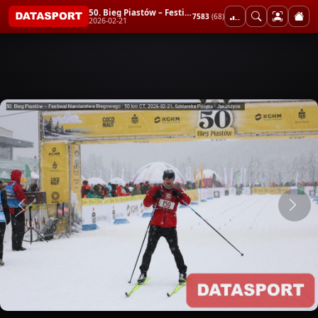
50. Bieg Piastów – Festiwal Narciarstwa Biegowego - 50 km CT
7583
(68)
2026-02-21