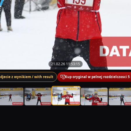
21.02.26 11:53:15
zdjecie z wynikiem / with result
Kup oryginal w pelnej rozdzielczosci 5