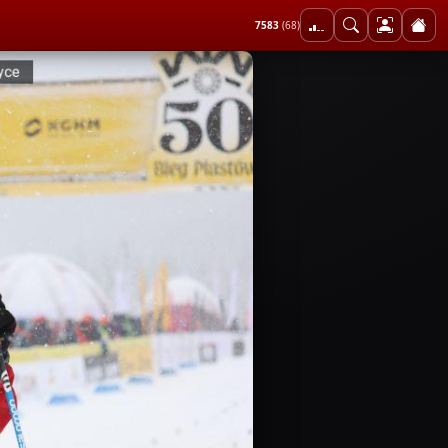
7583
(68)