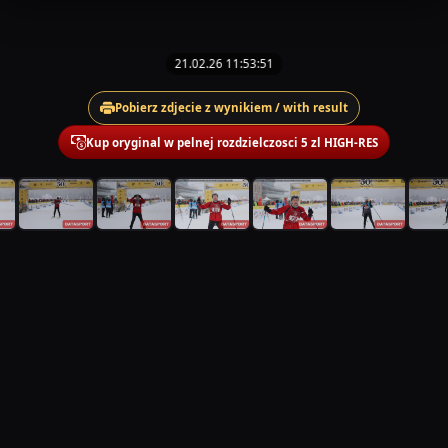
21.02.26 11:53:51
Pobierz zdjecie z wynikiem / with result
Kup oryginal w pelnej rozdzielczosci 5 zl HIGH-RES