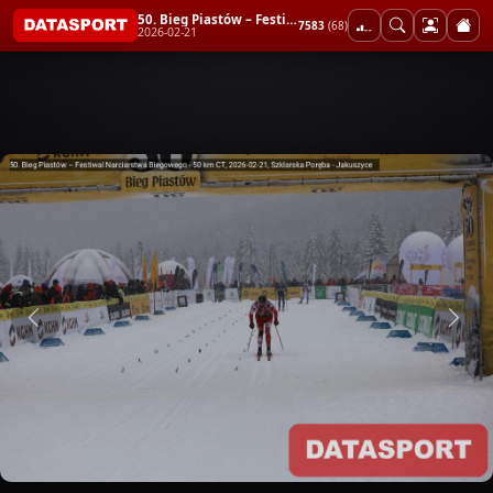
50. Bieg Piastów – Festiwal Narciarstwa Biegowego - 50 km CT
7583
(68)
2026-02-21