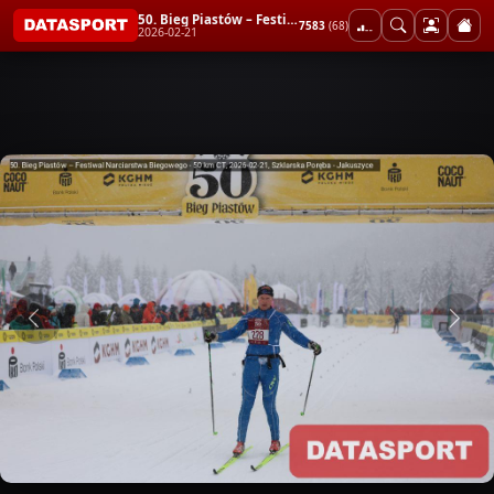
50. Bieg Piastów – Festiwal Narciarstwa Biegowego - 50 km CT
7583
(68)
2026-02-21