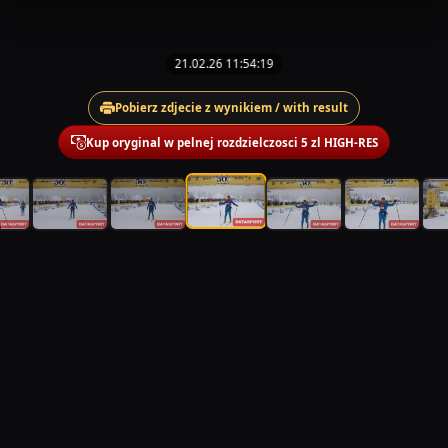
21.02.26 11:54:19
Pobierz zdjecie z wynikiem / with result
Kup oryginal w pelnej rozdzielczosci 5 zl HIGH-RES