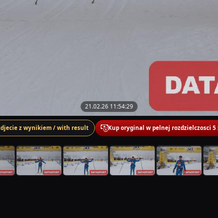
21.02.26 11:54:29
zdjecie z wynikiem / with result
Kup oryginal w pelnej rozdzielczosci 5