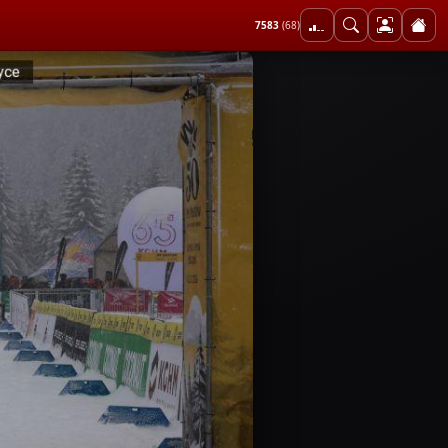
7583
(68)