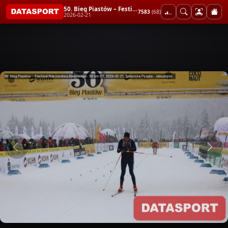
50. Bieg Piastów – Festiwal Narciarstwa Biegowego - 50 km CT
7583
(68)
2026-02-21