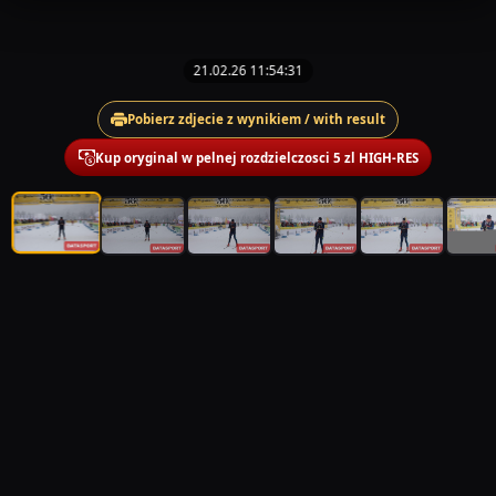
21.02.26 11:54:31
Pobierz zdjecie z wynikiem / with result
Kup oryginal w pelnej rozdzielczosci 5 zl HIGH-RES