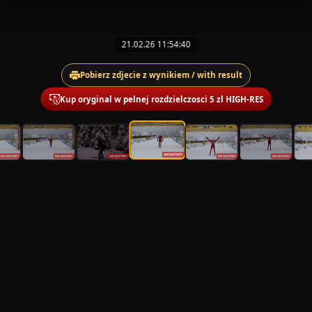
21.02.26 11:54:40
Pobierz zdjecie z wynikiem / with result
Kup oryginal w pelnej rozdzielczosci 5 zl HIGH-RES