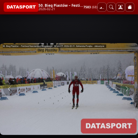
50. Bieg Piastów – Festiwal Narciarstwa Biegowego - 50 km CT
7583
(68)
2026-02-21