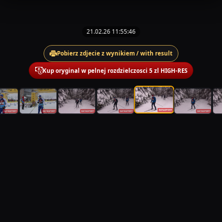
21.02.26 11:55:46
Pobierz zdjecie z wynikiem / with result
Kup oryginal w pelnej rozdzielczosci 5 zl HIGH-RES