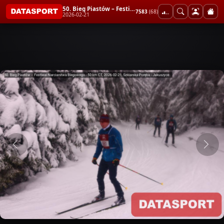
50. Bieg Piastów – Festiwal Narciarstwa Biegowego - 50 km CT
7583
(68)
2026-02-21