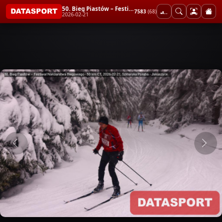
50. Bieg Piastów – Festiwal Narciarstwa Biegowego - 50 km CT
7583
(68)
2026-02-21