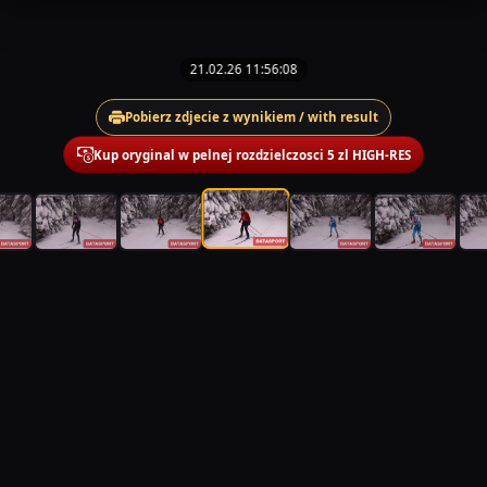
21.02.26 11:56:08
Pobierz zdjecie z wynikiem / with result
Kup oryginal w pelnej rozdzielczosci 5 zl HIGH-RES