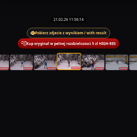
21.02.26 11:56:14
Pobierz zdjecie z wynikiem / with result
Kup oryginal w pelnej rozdzielczosci 5 zl HIGH-RES