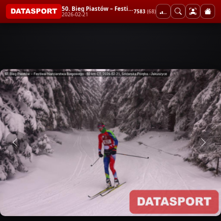
50. Bieg Piastów – Festiwal Narciarstwa Biegowego - 50 km CT
7583
(68)
2026-02-21