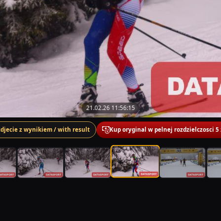
21.02.26 11:56:15
zdjecie z wynikiem / with result
Kup oryginal w pelnej rozdzielczosci 5