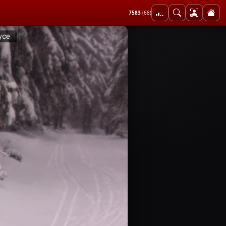
7583
(68)