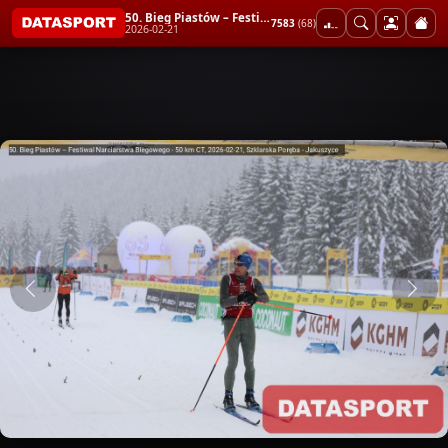
50. Bieg Piastów – Festiwal Narciarstwa Biegowego - 50 km CT
7583
(68)
2026-02-21