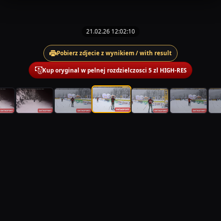
21.02.26 12:02:10
Pobierz zdjecie z wynikiem / with result
Kup oryginal w pelnej rozdzielczosci 5 zl HIGH-RES