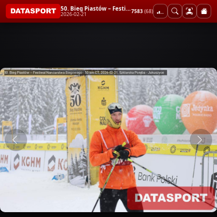
50. Bieg Piastów – Festiwal Narciarstwa Biegowego - 50 km CT
7583
(68)
2026-02-21