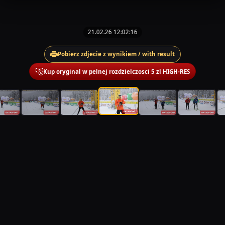
21.02.26 12:02:16
Pobierz zdjecie z wynikiem / with result
Kup oryginal w pelnej rozdzielczosci 5 zl HIGH-RES