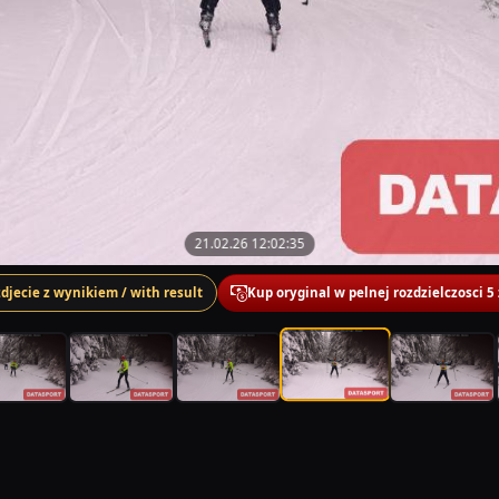
21.02.26 12:02:35
zdjecie z wynikiem / with result
Kup oryginal w pelnej rozdzielczosci 5