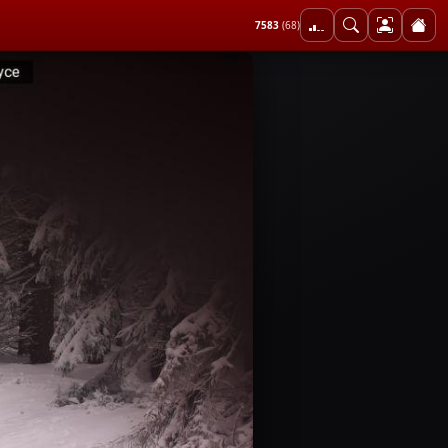
7583
(68)