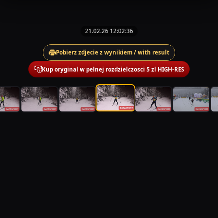
21.02.26 12:02:36
Pobierz zdjecie z wynikiem / with result
Kup oryginal w pelnej rozdzielczosci 5 zl HIGH-RES