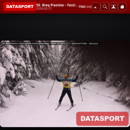
50. Bieg Piastów – Festiwal Narciarstwa Biegowego - 50 km CT
7583
(68)
2026-02-21