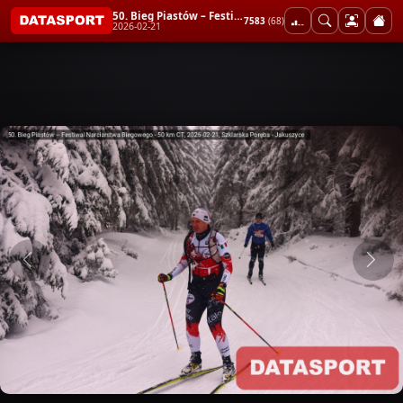
50. Bieg Piastów – Festiwal Narciarstwa Biegowego - 50 km CT
7583
(68)
2026-02-21