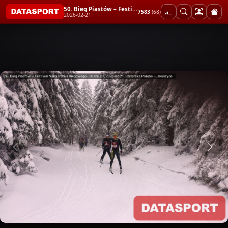
50. Bieg Piastów – Festiwal Narciarstwa Biegowego - 50 km CT
7583
(68)
2026-02-21