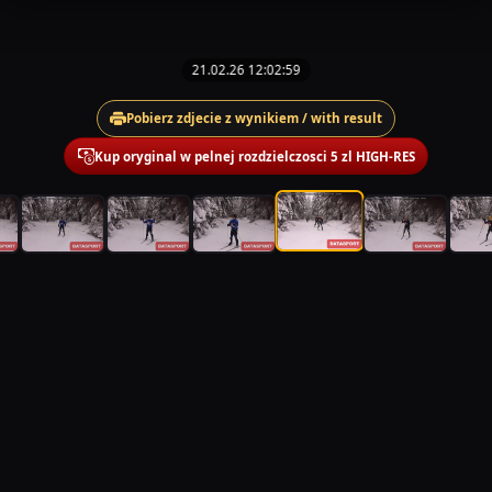
21.02.26 12:02:59
Pobierz zdjecie z wynikiem / with result
Kup oryginal w pelnej rozdzielczosci 5 zl HIGH-RES