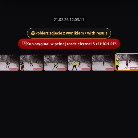
21.02.26 12:03:11
Pobierz zdjecie z wynikiem / with result
Kup oryginal w pelnej rozdzielczosci 5 zl HIGH-RES