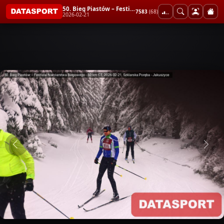
50. Bieg Piastów – Festiwal Narciarstwa Biegowego - 50 km CT
7583
(68)
2026-02-21