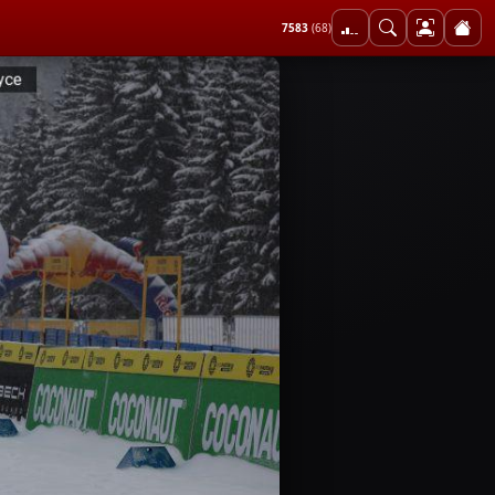
7583
(68)