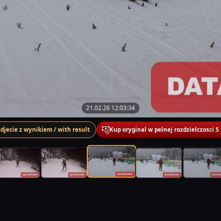
21.02.26 12:03:34
zdjecie z wynikiem / with result
Kup oryginal w pelnej rozdzielczosci 5