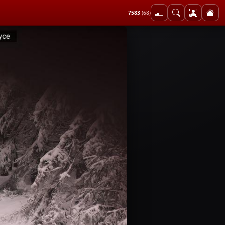
7583
(68)