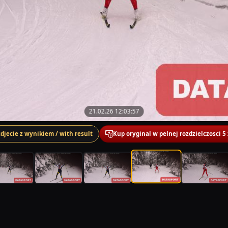
21.02.26 12:03:57
zdjecie z wynikiem / with result
Kup oryginal w pelnej rozdzielczosci 5