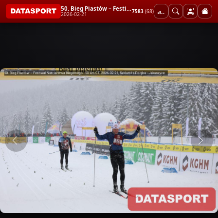
50. Bieg Piastów – Festiwal Narciarstwa Biegowego - 50 km CT
7583
(68)
2026-02-21