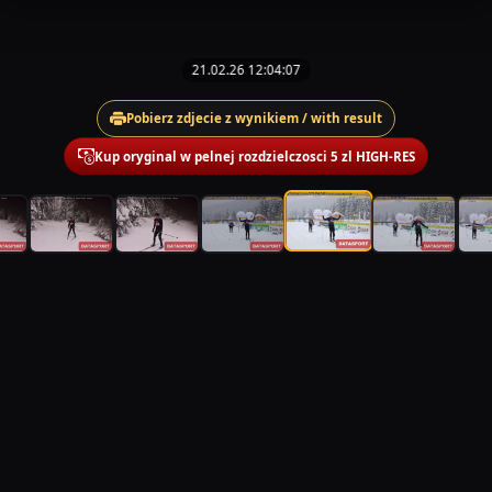
21.02.26 12:04:07
Pobierz zdjecie z wynikiem / with result
Kup oryginal w pelnej rozdzielczosci 5 zl HIGH-RES