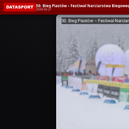
50. Bieg Piastów – Festiwal Narciarstwa Biegoweg
2026-02-21