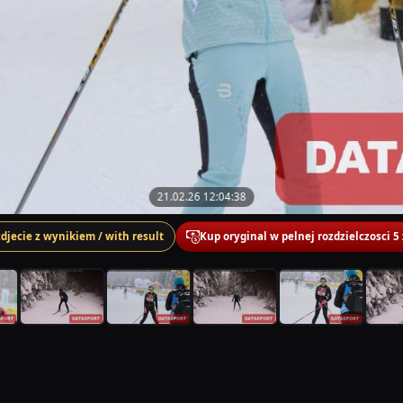
21.02.26 12:04:38
zdjecie z wynikiem / with result
Kup oryginal w pelnej rozdzielczosci 5