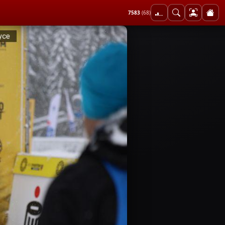
7583
(68)