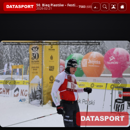
50. Bieg Piastów – Festiwal Narciarstwa Biegowego - 50 km CT
7583
(68)
2026-02-21