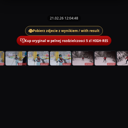
21.02.26 12:04:48
Pobierz zdjecie z wynikiem / with result
Kup oryginal w pelnej rozdzielczosci 5 zl HIGH-RES