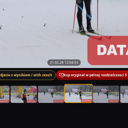
21.02.26 12:04:53
zdjecie z wynikiem / with result
Kup oryginal w pelnej rozdzielczosci 5