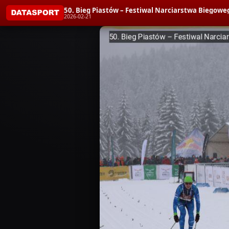
50. Bieg Piastów – Festiwal Narciarstwa Biegoweg
2026-02-21