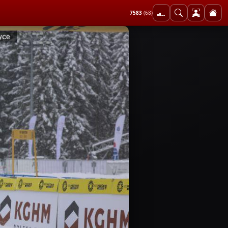
7583
(68)