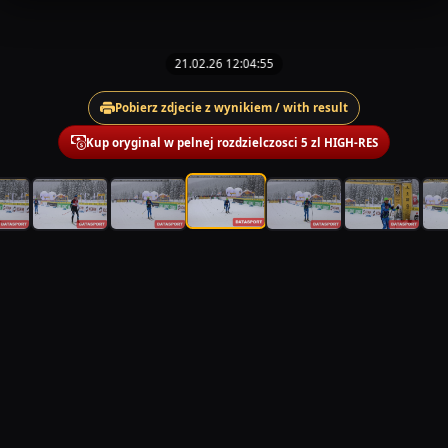
21.02.26 12:04:55
Pobierz zdjecie z wynikiem / with result
Kup oryginal w pelnej rozdzielczosci 5 zl HIGH-RES