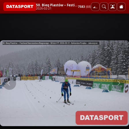
50. Bieg Piastów – Festiwal Narciarstwa Biegowego - 50 km CT
7583
(68)
2026-02-21